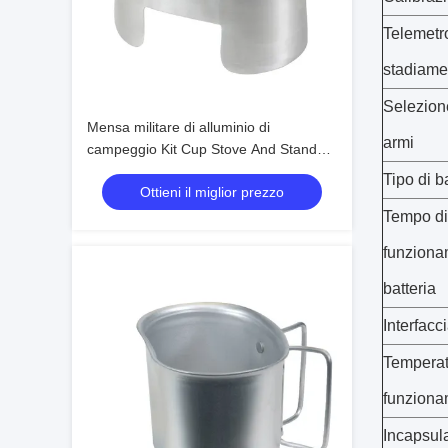
Telemetr
stadiame
Selezione
Mensa militare di alluminio di
armi
campeggio Kit Cup Stove And Stand
dell'OEM
Tipo di b
Ottieni il miglior prezzo
Tempo di
funziona
batteria
Interfacc
Temperat
funziona
Incapsul