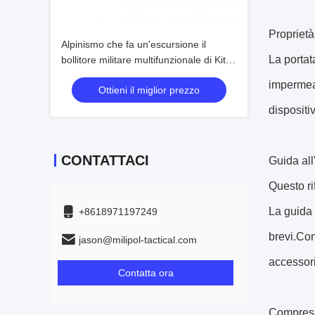
Proprietà 
Alpinismo che fa un'escursione il
La portat
bollitore militare multifunzionale di Kit
Including Cups Bottle Bowl della mensa
impermeab
Ottieni il miglior prezzo
dispositi
CONTATTACI
Guida al
Questo rif
La guida 
+8618971197249
brevi.Con
jason@milipol-tactical.com
accessori
Contatta ora
Compresi