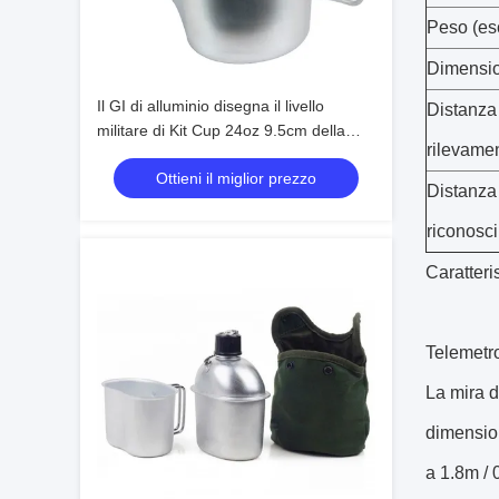
Peso (esc
Dimensio
Il GI di alluminio disegna il livello
Distanza
militare di Kit Cup 24oz 9.5cm della
rilevame
mensa
Ottieni il miglior prezzo
Distanza
riconosc
Caratteri
Telemetr
La mira d
dimension
a 1.8m / 