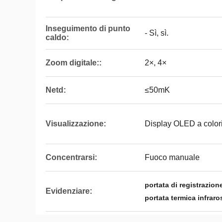
Inseguimento di punto
- Sì, sì.
caldo:
Zoom digitale::
2×, 4×
Netd:
≤50mK
Visualizzazione:
Display OLED a colori
Concentrarsi:
Fuoco manuale
portata di registrazio
Evidenziare:
portata termica infrar