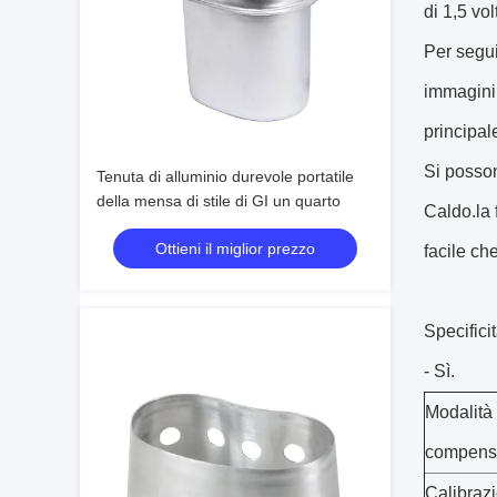
di 1,5 vo
Per segui
immagini 
principal
Si posson
Tenuta di alluminio durevole portatile
della mensa di stile di GI un quarto
Caldo.la 
Ottieni il miglior prezzo
facile che
Specificit
- Sì.
Modalità 
compens
Calibraz