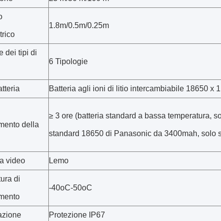
o
1.8m/0.5m/0.25m
trico
 dei tipi di
6 Tipologie
atteria
Batteria agli ioni di litio intercambiabile 18650 x 1
≥ 3 ore (batteria standard a bassa temperatura, sol
mento della
standard 18650 di Panasonic da 3400mah, solo s
ia video
Lemo
ura di
-40oC-50oC
mento
azione
Protezione IP67