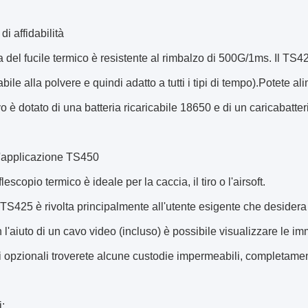
di affidabilità
a del fucile termico è resistente al rimbalzo di 500G/1ms. Il TS
ile alla polvere e quindi adatto a tutti i tipi di tempo).Potete al
vo è dotato di una batteria ricaricabile 18650 e di un caricabatteri
l'applicazione TS450
lescopio termico è ideale per la caccia, il tiro o l'airsoft.
TS425 è rivolta principalmente all'utente esigente che desidera
 l'aiuto di un cavo video (incluso) è possibile visualizzare le i
 opzionali troverete alcune custodie impermeabili, completament
: