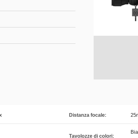
x
Distanza focale:
25
Bia
Tavolozze di colori: