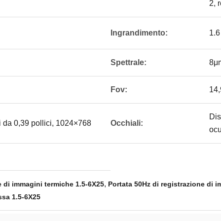
2, 
Ingrandimento:
1.6
Spettrale:
8μ
Fov:
14,
Dis
 da 0,39 pollici, 1024×768
Occhiali:
ocu
,
ne di immagini termiche 1.5-6X25
Portata 50Hz di registrazione di 
ossa 1.5-6X25