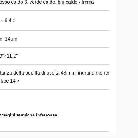
rosso caldo 3, verde caldo, blu caldo • Imma
 ~ 6.4 ×
m~14μm
9°×11,2°
tanza della pupilla di uscita 48 mm, ingrandimento
lare 14 ×
,
immagini termiche infrarossa