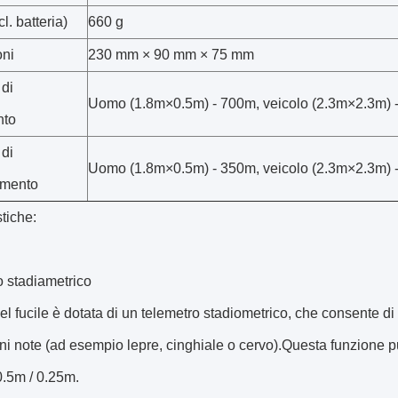
l. batteria)
660 g
ni
230 mm × 90 mm × 75 mm
 di
Uomo (1.8m×0.5m) - 700m, veicolo (2.3m×2.3m) 
nto
 di
Uomo (1.8m×0.5m) - 350m, veicolo (2.3m×2.3m) 
imento
stiche:
o stadiametrico
el fucile è dotata di un telemetro stadiometrico, che consente di
i note (ad esempio lepre, cinghiale o cervo).Questa funzione può
0.5m / 0.25m.