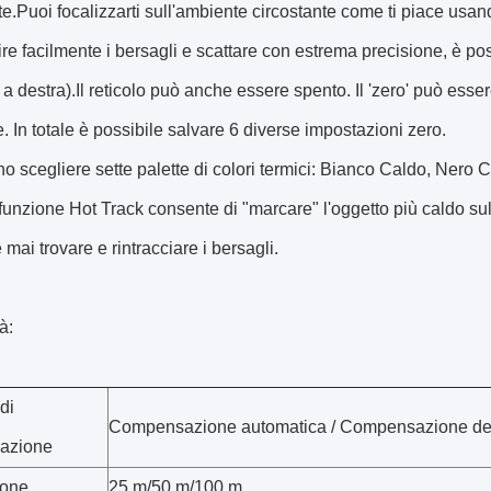
lte.Puoi focalizzarti sull'ambiente circostante come ti piace usand
re facilmente i bersagli e scattare con estrema precisione, è possi
a destra).Il reticolo può anche essere spento. Il 'zero' può ess
e. In totale è possibile salvare 6 diverse impostazioni zero.
o scegliere sette palette di colori termici: Bianco Caldo, Nero
funzione Hot Track consente di "marcare" l'oggetto più caldo s
 mai trovare e rintracciare i bersagli.
à:
di
Compensazione automatica / Compensazione dell
azione
ione
25 m/50 m/100 m