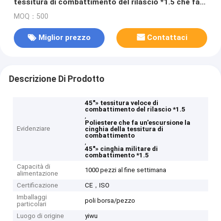
tessitura di combattimento del rilascio *1.5 che fa
un'escursione 0.25kg interno
MOQ：500
Miglior prezzo
Contattaci
Descrizione Di Prodotto
45"» tessitura veloce di
combattimento del rilascio *1.5
,
Poliestere che fa un'escursione la
Evidenziare
cinghia della tessitura di
combattimento
,
45"» cinghia militare di
combattimento *1.5
Capacità di
1000 pezzi al fine settimana
alimentazione
Certificazione
CE，ISO
Imballaggi
poli borsa/pezzo
particolari
Luogo di origine
yiwu