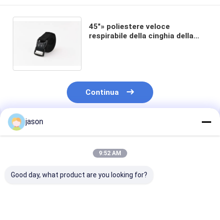
45"» poliestere veloce
respirabile della cinghia della
tessitura di combattimento del
rilascio *1.5 che fa
un'escursione 0.25kg interno
Continua
jason
Prodotti Raccomandati
9:52 AM
Good day, what product are you looking for?