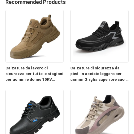
Recommended Products
Calzature da lavoro di
Calzature di sicurezza da
sicurezza per tutte le stagioni
piedi in acciaio leggero per
per uomini e donne 10KV
uomini Griglia superiore suola
Isolamento elettrico Acciaio
in PU Respirante anti-statico
punta a prova di foratura
resistente a forature cuscino
anti-smash
d'aria Scarpe da lavoro