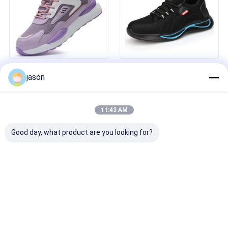
Calzature da lavoro di
Calzature da lavoro elettriche
jason
sicurezza per donne
da 10KV da uomo leggere,
Calzature da lavoro da lavoro
traspiranti e isolanti
transfrontaliere estive
Calzature da lavoro elettriche
leggere e confortevoli
da lavoro in acciaio, anti-
11:43 AM
sparatura, resistenti alle
forature Calzature da
Good day, what product are you looking for?
elettricista estive
Calzature da lavoro
Calzature da lavoro di
impermeabili per uomini di
sicurezza estiva per uomini in
peso leggero, impermeabili
acciaio resistenti alle