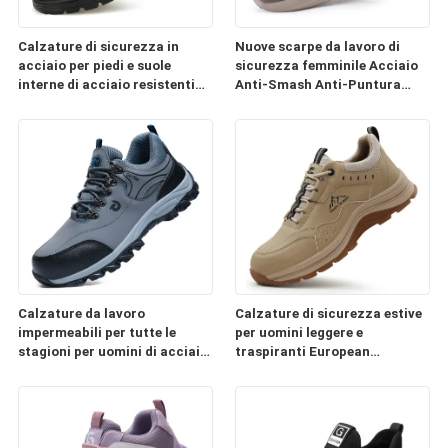
Calzature di sicurezza in
Nuove scarpe da lavoro di
acciaio per piedi e suole
sicurezza femminile Acciaio
interne di acciaio resistenti
Anti-Smash Anti-Puntura
alle forature resistenti alle
Leggera Confortevole Disegno
fratture resistenti al calore
per tutte le stagioni
resistenti al caldo resistenti
al caldo resistenti allo
scivolamento
Calzature da lavoro
Calzature di sicurezza estive
impermeabili per tutte le
per uomini leggere e
stagioni per uomini di acciaio
traspiranti European
anti-fracasso anti-
Standard Steel Toe Anti-
perforazione per cantiere
Smash Anti-Punchure Rubber
& Plastic Outsole
Confortevole Calzature da
lavoro