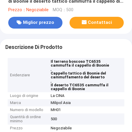
di Boonie il deserto tattico cammuffa il cappello di
Boonie
Prezzo：Negoziabile
MOQ：500
Miglior prezzo
Contattaci
Descrizione Di Prodotto
Il terreno boscoso TC6535
cammuffa il cappello di Boonie
,
Cappello tattico di Boonie del
Evidenziare
cammuffamento del deserto
,
Il deserto TC6535 cammuffa il
cappello di Boonie
Luogo di origine
La CINA
Marca
Milipol Asia
Numero di modello
MH01
Quantità di ordine
500
minimo
Prezzo
Negoziabile