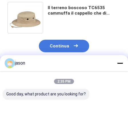
Il terreno boscoso TC6535
cammuffa il cappello che di
Boonie il deserto tattico
cammuffa il cappello di Boonie
Continua
jason
Prodotti Raccomandati
2:35 PM
Good day, what product are you looking for?
Cappello di polizia
Cappuccio di
Cappello da uff