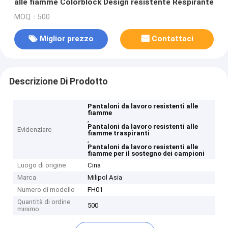
alle fiamme Colorblock Design resistente Respirante
MOQ：500
Miglior prezzo
Contattaci
Descrizione Di Prodotto
Pantaloni da lavoro resistenti alle
fiamme
,
Pantaloni da lavoro resistenti alle
Evidenziare
fiamme traspiranti
,
Pantaloni da lavoro resistenti alle
fiamme per il sostegno dei campioni
Luogo di origine
Cina
Marca
Milipol Asia
Numero di modello
FH01
Quantità di ordine
500
minimo