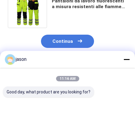
Pantaloni da lavoro fluorescenti
a misura resistenti alle fiamme
Colorblock Design resistente
Respirante
Continua
jason
Prodotti Raccomandati
11:16 AM
Good day, what product are you looking for?
Produttore di
Indumenti da lavoro
Abiti da lavoro
indumenti da lavoro
protettivi per la
fluorescenti a